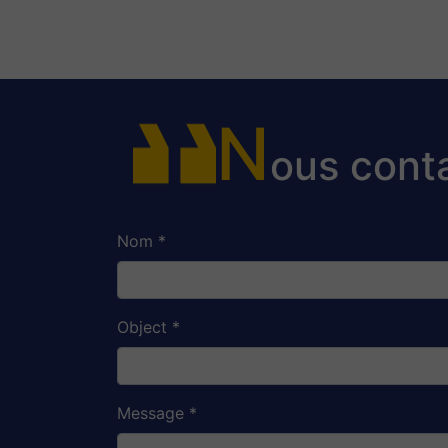
N
ous conta
Nom *
Object *
Message *