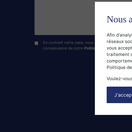
Nous a
Afin d'analy
réseaux soc
En cochant cette case, vous acceptez l’utilisatio
vous accept
connaissance de notre
Politique de confidentialit
traitement 
comportemen
Politique de
Voulez-vous
J'accep