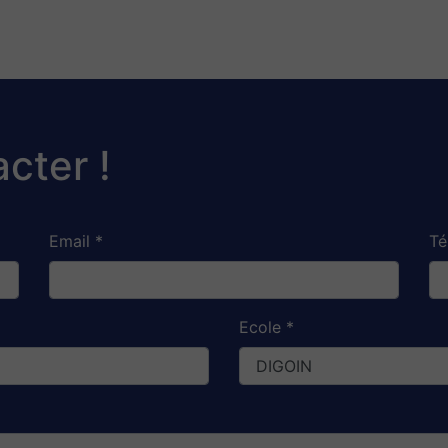
cter !
Email *
Té
Ecole *