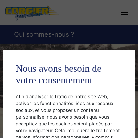
Qui sommes-nous ?
Nous avons besoin de
votre consentement
Afin d'analyser le trafic de notre site Web,
activer les fonctionnalités liées aux réseaux
sociaux, et vous proposer un contenu
personnalisé, nous avons besoin que vous
acceptiez que les cookies soient placés par
votre navigateur. Cela impliquera le traitement
de vos informations personnelles, y compris