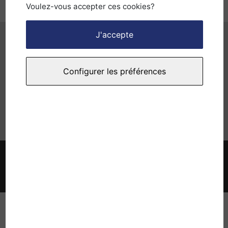
Voulez-vous accepter ces cookies?
J'accepte
C
omment financer
Configurer les préférences
votre formation ?
Quatre méthodes de financement accessibles à
tous!
Nos formations
CPF