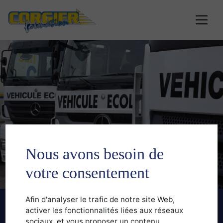
Nous avons besoin de
votre consentement
Afin d'analyser le trafic de notre site Web,
activer les fonctionnalités liées aux réseaux
sociaux, et vous proposer un contenu